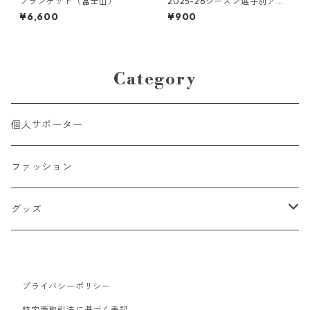
ブランケット（富士山）
2025-26シーズン選手別アク
リルキーホルダー
¥6,600
¥900
Category
個人サポーター
ファッション
グッズ
タオル
プライバシーポリシー
選手もの
キーホルダー
特定商取引法に基づく表記