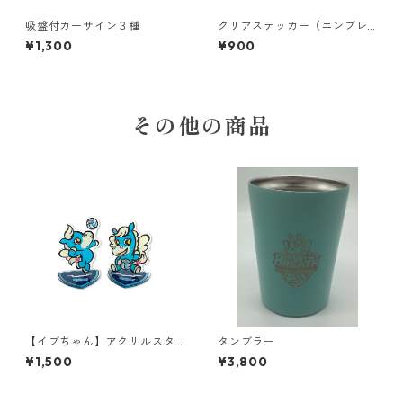
吸盤付カーサイン３種
クリアステッカー（エンブレ
ム）
¥1,300
¥900
その他の商品
【イブちゃん】アクリルスタ
タンブラー
ンド
¥1,500
¥3,800