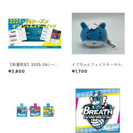
【数量限定】2025-26シーズ
イブちゃんフェイスキーホル
ン オフィシャルイヤーブック
ダー
¥3,800
¥1,700