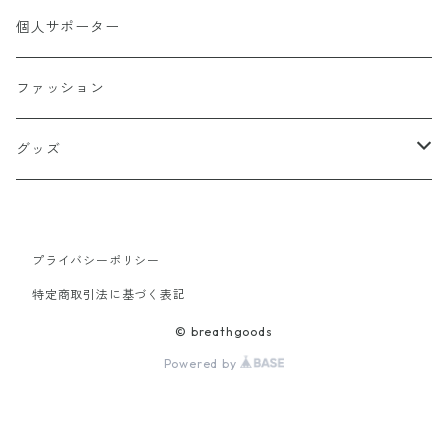
個人サポーター
ファッション
グッズ
タオル
プライバシーポリシー
選手もの
キーホルダー
特定商取引法に基づく表記
アクリルスタンド
© breathgoods
Powered by
ステッカー