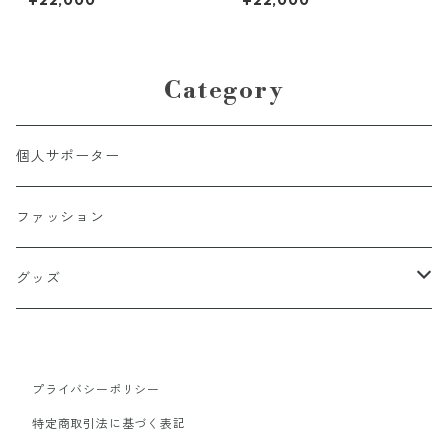
¥22,000
¥22,000
２XLサイズ】#21田中亜弓海：
２XLサイズ】#24BREATH：2
2026-27シーズンレプリカユ
026-27シーズンレプリカユニ
ニフォーム
フォーム
Category
個人サポーター
ファッション
グッズ
タオル
プライバシーポリシー
選手もの
キーホルダー
特定商取引法に基づく表記