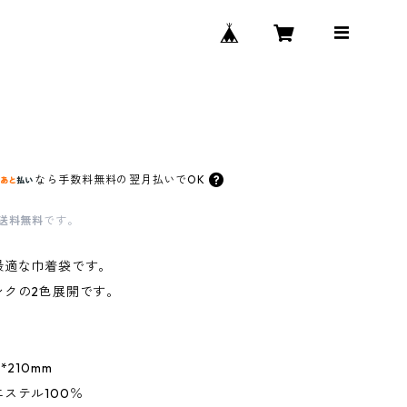
なら
手数料無料の
翌月払いでOK
送料無料
です。
最適な巾着袋です。
ンクの2色展開です。
*210mm
ステル100％