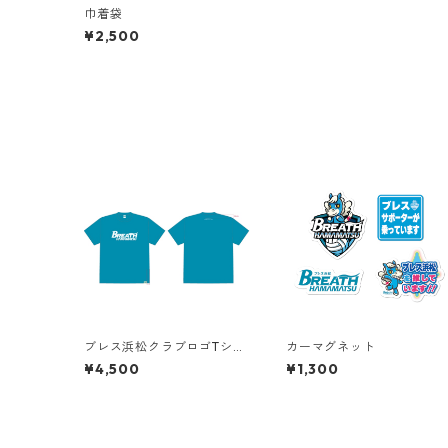
巾着袋
¥2,500
ブレス浜松クラブロゴTシャ
カーマグネット
ツ
¥4,500
¥1,300