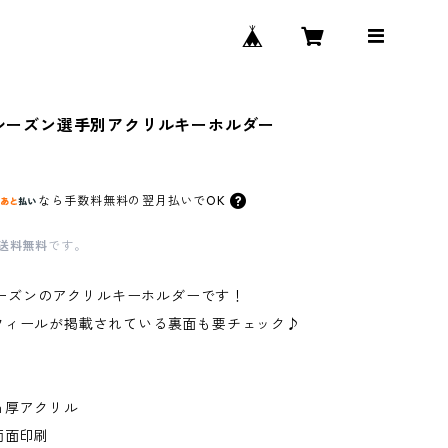
26シーズン選手別アクリルキーホルダー
なら
手数料無料の
翌月払いでOK
送料無料
です。
6シーズンのアクリルキーホルダーです！
フィールが掲載されている裏面も要チェック♪
ｍ厚アクリル
両面印刷