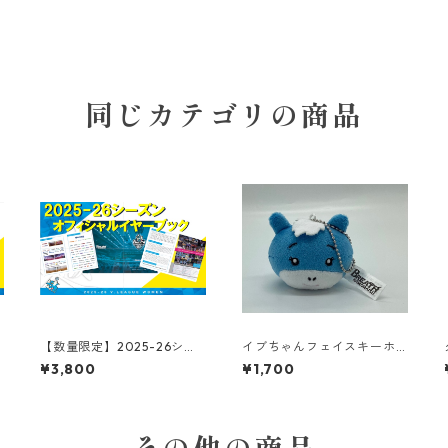
同じカテゴリの商品
【数量限定】2025-26シー
イブちゃんフェイスキーホ
ズン オフィシャルイヤーブ
ルダー
¥3,800
¥1,700
ック